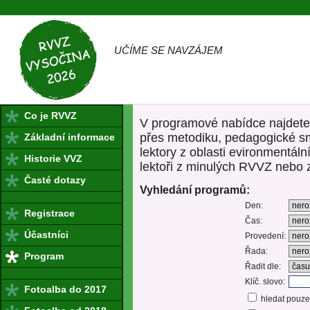
RVVZ-Vysočina.cz - regionální velká výměna
zkušeností
UČÍME SE NAVZÁJEM
Co je RVVZ
V programové nabídce najdete 
přes metodiku, pedagogické sm
Základní informace
lektory z oblasti evironmentáln
Historie VVZ
lektoři z minulých RVVZ nebo
Časté dotazy
Vyhledání programů:
Den:
Registrace
Čas:
Účastníci
Provedení:
Řada:
Program
Řadit dle:
Klíč. slovo:
Fotoalba do 2017
hledat pouze